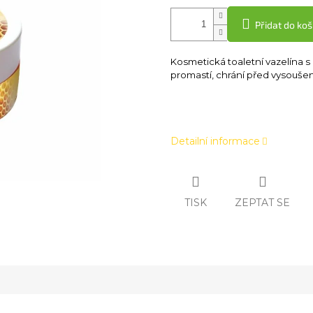
Přidat do koš
Kosmetická toaletní vazelína s
promastí, chrání před vysouše
Detailní informace
TISK
ZEPTAT SE