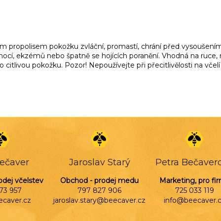
m propolisem pokožku zvláční, promastí, chrání před vysoušením a
ocí, ekzémů nebo špatně se hojících poranění. Vhodná na ruce, 
citlivou pokožku. Pozor! Nepoužívejte při přecitlivělosti na včelí
Bečaver
Jaroslav Starý
Petra Bečaver
odej včelstev
Obchod - prodej medu
Marketing, pro fi
73 957
797 827 906
725 033 119
ecaver.cz
jaroslav.stary@beecaver.cz
info@beecaver.