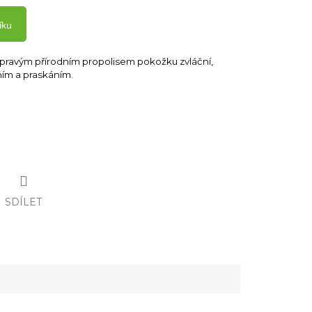
íku
 pravým přírodním propolisem pokožku zvláční,
ním a praskáním.
SDÍLET