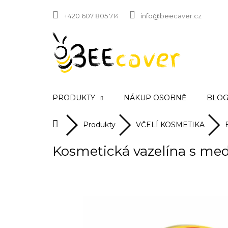
Přejít
na
+420 607 805 714
info@beecaver.cz
obsah
PRODUKTY
NÁKUP OSOBNĚ
BLOG 
Domů
Produkty
VČELÍ KOSMETIKA
Kosmetická vazelína s me