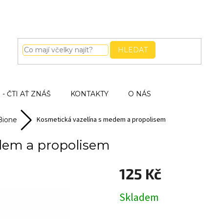
HLEDAT
- ČTI AŤ ZNÁŠ
KONTAKTY
O NÁS
Kosmetická vazelína s medem a propolisem
Bione
dem a propolisem
125 Kč
Měrná
Skladem
cena: