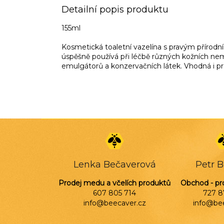
Detailní popis produktu
155ml
Kosmetická toaletní vazelína s pravým přírodní
úspěšně používá při léčbě různých kožních nem
emulgátorů a konzervačních látek. Vhodná i pro 
Z
á
p
a
Lenka Bečaverová
Petr 
t
í
Prodej medu a včelích produktů
Obchod - pr
607 805 714
727 8
info@beecaver.cz
info@be