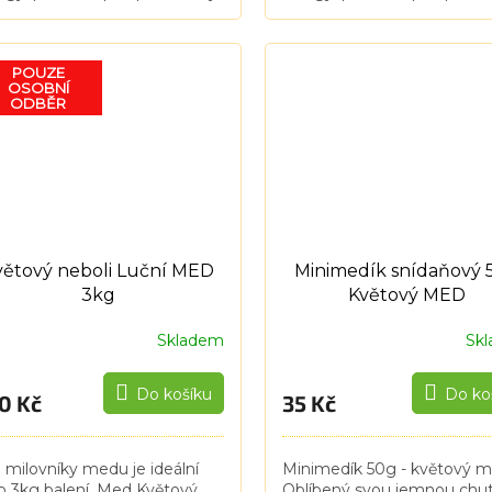
avatele a obchodní partnery.
dodavatele a obchodní part
e firemní nebo jakékoliv logo
Vaše firemní nebo jakékoliv
text je možné...
či text je možné...
POUZE
OSOBNÍ
ODBĚR
větový neboli Luční MED
Minimedík snídaňový 
3kg
Květový MED
Skladem
Sk
Do košíku
Do ko
0 Kč
35 Kč
 milovníky medu je ideální
Minimedík 50g - květový 
o 3kg balení. Med Květový
Oblíbený svou jemnou chut