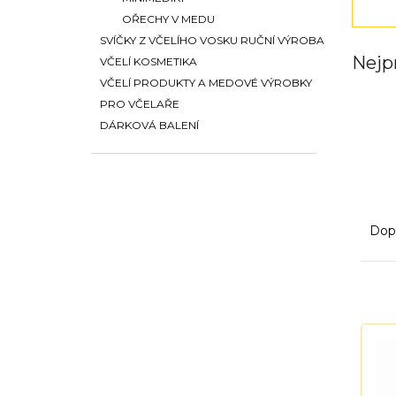
í
p
OŘECHY V MEDU
a
SVÍČKY Z VČELÍHO VOSKU RUČNÍ VÝROBA
n
Nejp
VČELÍ KOSMETIKA
e
VČELÍ PRODUKTY A MEDOVÉ VÝROBKY
l
PRO VČELAŘE
DÁRKOVÁ BALENÍ
Ř
a
Dop
z
e
n
í
V
p
ý
r
p
o
i
d