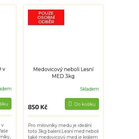
přátelé, spolupracovníky,
nery.
dodavatele a obchodní partnery.
POUZE
Vaše...
OSOBNÍ
ODBĚR
 v
Medovicový neboli Lesní
MED 3kg
ladem
Skladem
šíku
Do košíku
850 Kč
 v
Pro milovníky medu je ideální
Vaše
toto 3kg balení.Lesní med neboli
níky,
také medovicový med je králem