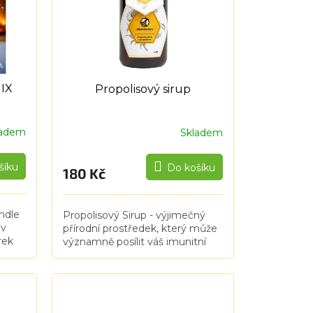
MIX
Propolisový sirup
ladem
Skladem
šíku
Do košíku
180 Kč
ndle
Propolisový Sirup - výjimečný
 v
přírodní prostředek, který může
rek
významně posílit váš imunitní
systém. 0,25 L (380 g)
e a