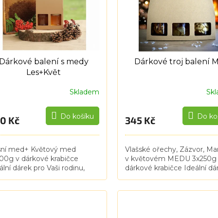
Dárkové balení s medy
Dárkové troj balení 
Les+Květ
Skladem
Sk
Do košíku
Do ko
0 Kč
345 Kč
sní med+ Květový med
Vlašské ořechy, Zázvor, Ma
00g v dárkové krabičce
v květovém MEDU 3x250g
ální dárek pro Vaši rodinu,
dárkové krabičce Ideální dá
o také pro Vaše kolegy,
pro Vaše kolegy, přátelé,
telé, spolupracovníky,
spolupracovníky, dodavatel
avatele a obchodní partnery.
obchodní partnery. Vaše
...
firemní...