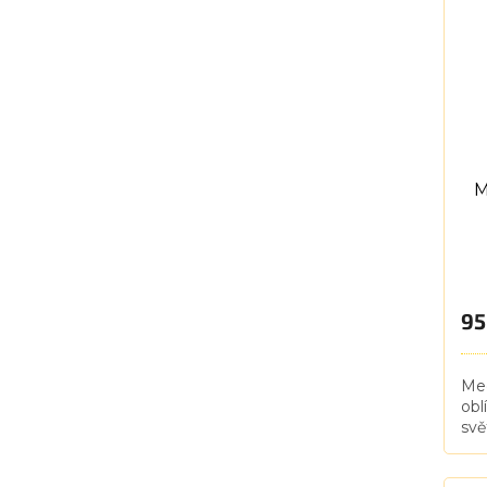
M
95
Med
obl
svě
pře
leh