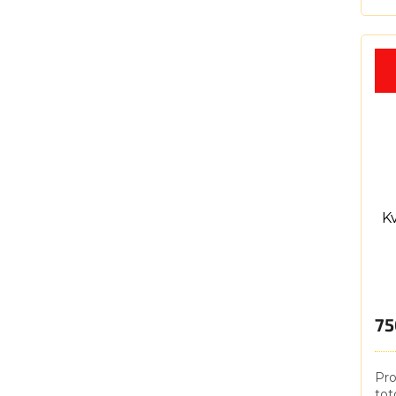
dod
Vaš
či 
K
75
Pro
tot