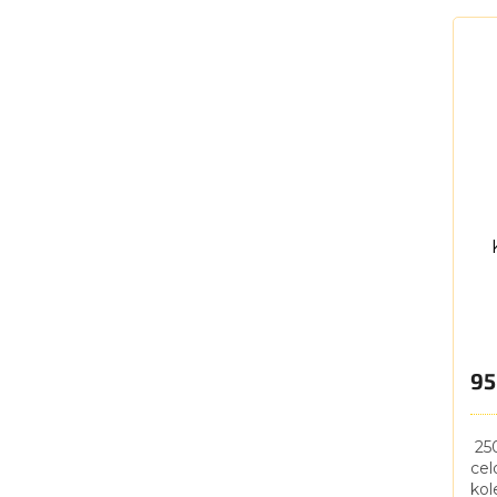
dod
Vaš
95
250
cel
kol