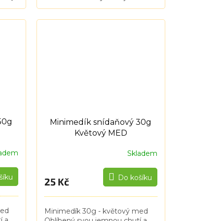
nery.
mezi medy, pochází z hmyzem
 logo
přefiltrované mízy listnatých a
jehličnatých stromů....
50g
Minimedík snídaňový 30g
Květový MED
ladem
Skladem
šíku
Do košíku
25 Kč
med
Minimedík 30g - květový med
í a
Oblíbený svou jemnou chutí a