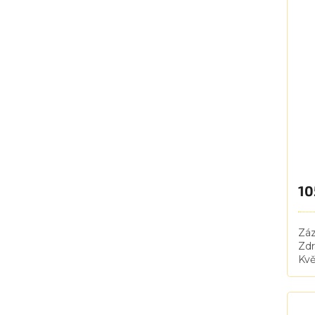
10
Zá
Zdr
Kvě
jem
Poc
kvě