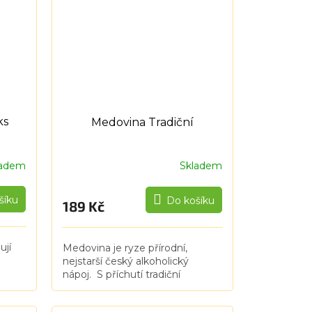
ks
Medovina Tradiční
ladem
Skladem
šíku
Do košíku
189 Kč
ují
Medovina je ryze přírodní,
nejstarší český alkoholický
nápoj. S příchutí tradiční
hořká - Nazývaná tradičně
hořká, ale nenechte se zmást.