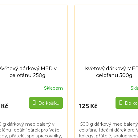
avatele a obchodní partnery.
přátelé, spolupracovníky,
e firemní nebo...
dodavatele a obchodní part
Vaše...
Květový dárkový MED v
Květový dárkový MED
celofánu 250g
celofánu 500g
Skladem
Sk
Do košíku
Do ko
 Kč
125 Kč
 g dárkový med balený v
500 g dárkový med balený
ofánu Ideální dárek pro Vaše
celofánu Ideální dárek pro 
egy, přátelé, spolupracovníky,
kolegy, přátelé, spolupracov