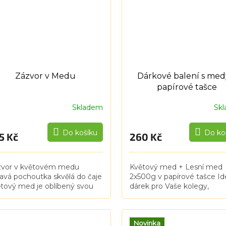
Zázvor v Medu
Dárkové balení s med
papírové tašce
Skladem
Sk
Do košíku
Do ko
5 Kč
260 Kč
zvor v květovém medu
Květový med + Lesní med
avá pochoutka skvělá do čaje
2x500g v papírové tašce Id
tový med je oblíbený svou
dárek pro Vaše kolegy,
nou chutí a světlejší barvou.
přátelé,rodinu, spolupracovn
hází především z nektarů
dodavatele a obchodní part
tů. Je lehce...
Vaše firemní nebo jakékoliv.
Novinka