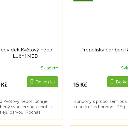
edvídek Květový neboli
Propolisky bonbón 1
Luční MED
Skladem
Sk
Do košíku
Do ko
 Kč
15 Kč
 Květový neboli luční je
Bonbóny s propolisem posil
íbený svou jemnou chutí a
imunitu. 1ks bonbon - 3,5g
tlejší barvou. Pochází
devším z nektarů květů. Je
ce stravitelný, obsahuje větší