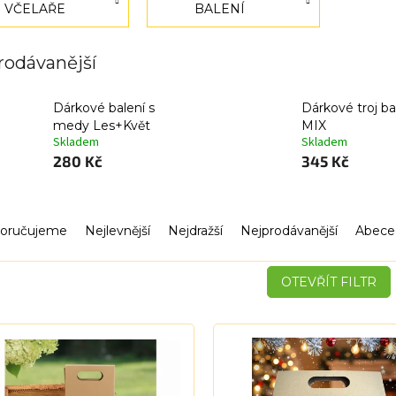
VČELAŘE
BALENÍ
rodávanější
Dárkové balení s
Dárkové troj ba
medy Les+Květ
MIX
Skladem
Skladem
280 Kč
345 Kč
oručujeme
Nejlevnější
Nejdražší
Nejprodávanější
Abece
OTEVŘÍT FILTR