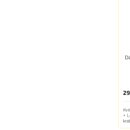
mno
Dá
29
Kv
+ L
kra
kol