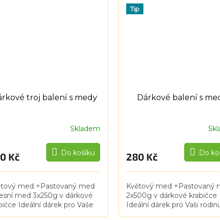
žství pylu. Stáčí se...
Tip
rkové troj balení s medy
Dárkové balení s me
Skladem
Sk
Do košíku
Do ko
0 Kč
280 Kč
ětový med +Pastovaný med
Květový med +Pastovaný
esní med 3x250g v dárkové
2x500g v dárkové krabičce
bičce Ideální dárek pro Vaše
Ideální dárek pro Vaši rodin
egy, přátelé, spolupracovníky,
nebo také pro Vaše kolegy,