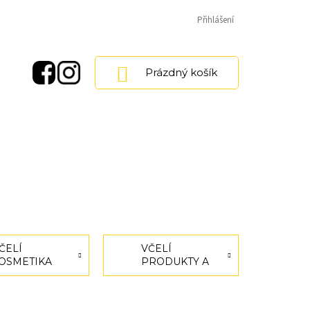
Přihlášení
NÁKUPNÍ
Prázdný košík
KOŠÍK
ČELÍ
VČELÍ
OSMETIKA
PRODUKTY A
MEDOVÉ
VÝROBKY