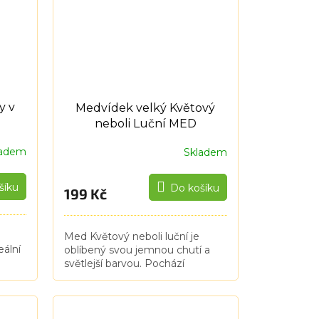
y v
Medvídek velký Květový
neboli Luční MED
ladem
Skladem
šíku
Do košíku
199 Kč
Med Květový neboli luční je
eální
oblíbený svou jemnou chutí a
světlejší barvou. Pochází
íky,
především z nektarů květů. Je
nery.
lehce stravitelný, obsahuje větší
..
množství pylu. Stáčí se...