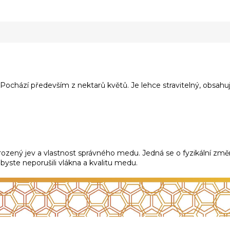
 Pochází především z nektarů květů. Je lehce stravitelný, obsahuj
řirozený jev a vlastnost správného medu. Jedná se o fyzikální z
 abyste neporušili vlákna a kvalitu medu.