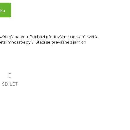
íku
větlejší barvou. Pochází především z nektarů květů.
ětší množství pylu. Stáčí se převážně z jarních
SDÍLET