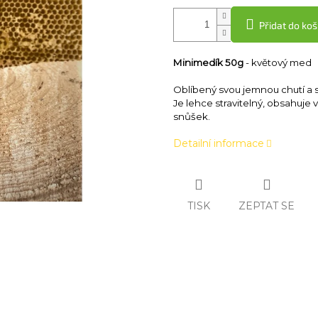
Přidat do koš
Minimedík 50
g
- květový med
Oblíbený svou jemnou chutí a s
Je lehce stravitelný, obsahuje v
snůšek.
Detailní informace
TISK
ZEPTAT SE