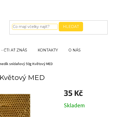
HLEDAT
- ČTI AŤ ZNÁŠ
KONTAKTY
O NÁS
medík snídaňový 50g Květový MED
 Květový MED
35 Kč
Měrná
Skladem
cena: