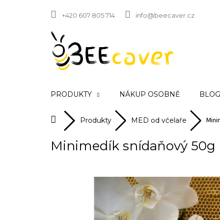
Přejít
na
+420 607 805 714
info@beecaver.cz
obsah
PRODUKTY
NÁKUP OSOBNĚ
BLOG 
Mini
Domů
Produkty
MED od včelaře
Minimedík snídaňový 50g