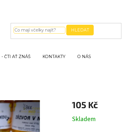
HLEDAT
- ČTI AŤ ZNÁŠ
KONTAKTY
O NÁS
105 Kč
Měrná
Skladem
cena: