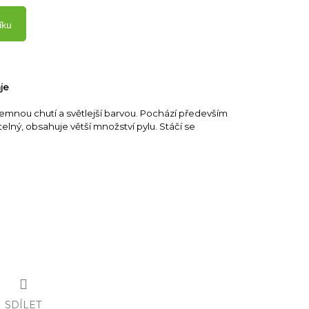
íku
je
emnou chutí a světlejší barvou. Pochází především
telný, obsahuje větší množství pylu. Stáčí se
SDÍLET