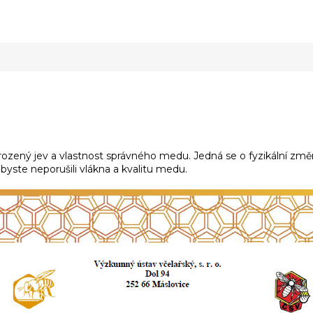
řirozený jev a vlastnost správného medu. Jedná se o fyzikální z
 abyste neporušili vlákna a kvalitu medu.