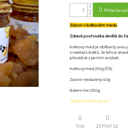
Přidat do koš
Zázvor v květovém medu
Zdravá pochoutka skvělá do ča
Květový med je oblíbený svou j
z nektarů květů. Je lehce stravi
převážně z jarních snůšek.
Květový med 210g (ČR)
Zázvor neslazený 40g
Balení min 250g
Detailní informace
TISK
ZEPTAT SE