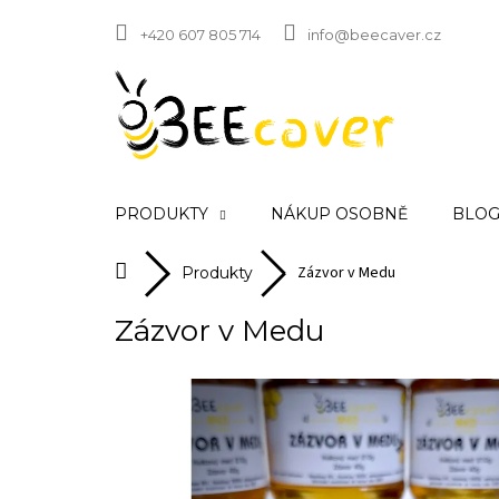
Přejít
na
+420 607 805 714
info@beecaver.cz
obsah
PRODUKTY
NÁKUP OSOBNĚ
BLOG 
Zázvor v Medu
Domů
Produkty
Zázvor v Medu