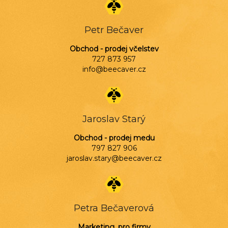
Petr Bečaver
Obchod - prodej včelstev
727 873 957
info@beecaver.cz
Jaroslav Starý
Obchod - prodej medu
797 827 906
jaroslav.stary@beecaver.cz
Petra Bečaverová
Marketing, pro firmy