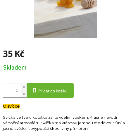
35 Kč
Měrná
Skladem
cena:
Přidat do košíku
O svíčce
Svíčka ve tvaru koťátka zalitá včelím voskem. Krásně navodí
Vánoční atmosféru. Svíčka má krásnou jemnou medovou vůni a
jasné světlo. Nevypouští škodliviny při hoření.