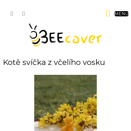
Přejít
na
NÁKUP
obsah
KOŠÍK
Kotě svíčka z včelího vosku