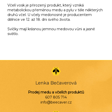
Včelí vosk je přirozený produkt, který vzniká
metabolickou přeměnou medu a pylu v těle některých
druhů včel. U včely medonosné je producentem
dělnice ve 12. až 18. dni svého života.
Svíčky mají krásnou jemnou medovou vůni a jasné
světlo.
Z
á
p
a
Lenka Bečaverová
t
í
Prodej medu a včelích produktů
607 805 714
info@beecaver.cz