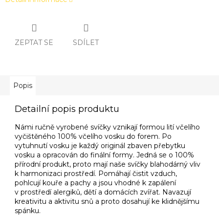
ZEPTAT SE
SDÍLET
Popis
Detailní popis produktu
Námi ručně vyrobené svíčky vznikají formou lití včelího
vyčištěného 100% včelího vosku do forem. Po
vytuhnutí vosku je každý originál zbaven přebytku
vosku a opracován do finální formy. Jedná se o 100%
přírodní produkt, proto mají naše svíčky blahodárný vliv
k harmonizaci prostředí. Pomáhají čistit vzduch,
pohlcují kouře a pachy a jsou vhodné k zapálení
v prostředí alergiků, dětí a domácích zvířat. Navazují
kreativitu a aktivitu snů a proto dosahují ke klidnějšímu
spánku.