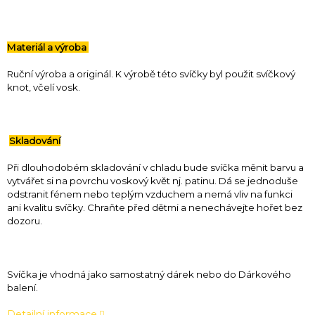
Materiál a výroba
Ruční výroba a originál. K výrobě této svíčky byl použit svíčkový
knot, včelí vosk.
Skladování
Při dlouhodobém skladování v chladu bude svíčka měnit barvu a
vytvářet si na povrchu voskový květ nj. patinu. Dá se jednoduše
odstranit fénem nebo teplým vzduchem a nemá vliv na funkci
ani kvalitu svíčky. Chraňte před dětmi a nenechávejte hořet bez
dozoru.
Svíčka je vhodná jako samostatný dárek nebo do Dárkového
balení.
Detailní informace