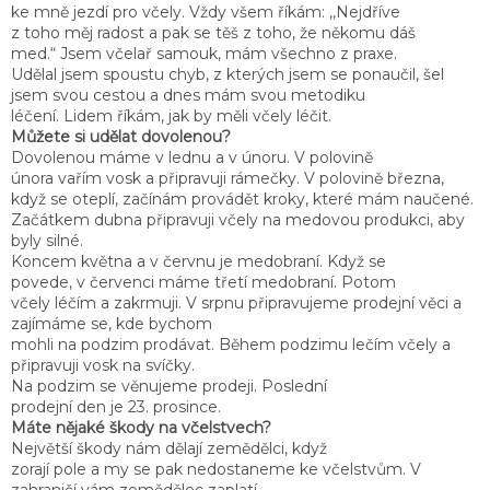
ke mně jezdí pro včely. Vždy všem říkám: ,,Nejdříve
z toho měj radost a pak se těš z toho, že někomu dáš
med.“ Jsem včelař samouk, mám všechno z praxe.
Udělal jsem spoustu chyb, z kterých jsem se ponaučil, šel
jsem svou cestou a dnes mám svou metodiku
léčení. Lidem říkám, jak by měli včely léčit.
Můžete si udělat dovolenou?
Dovolenou máme v lednu a v únoru. V polovině
února vařím vosk a připravuji rámečky. V polovině března,
když se oteplí, začínám provádět kroky, které mám naučené.
Začátkem dubna připravuji včely na medovou produkci, aby
byly silné.
Koncem května a v červnu je medobraní. Když se
povede, v červenci máme třetí medobraní. Potom
včely léčím a zakrmuji. V srpnu připravujeme prodejní věci a
zajímáme se, kde bychom
mohli na podzim prodávat. Během podzimu lečím včely a
připravuji vosk na svíčky.
Na podzim se věnujeme prodeji. Poslední
prodejní den je 23. prosince.
Máte nějaké škody na včelstvech?
Největší škody nám dělají zemědělci, když
zorají pole a my se pak nedostaneme ke včelstvům. V
zahraničí vám zemědělec zaplatí