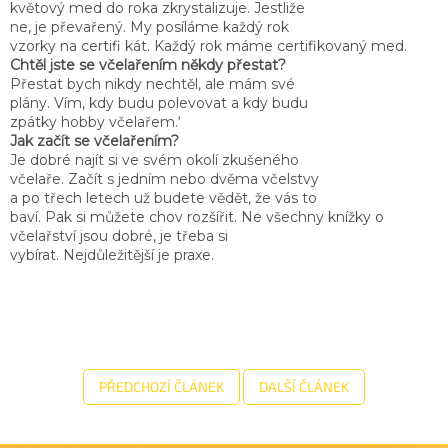
květový med do roka zkrystalizuje. Jestliže
ne, je převařený. My posíláme každý rok
vzorky na certifi kát. Každý rok máme certifikovaný med.
Chtěl jste se včelařením někdy přestat?
Přestat bych nikdy nechtěl, ale mám své
plány. Vím, kdy budu polevovat a kdy budu
zpátky hobby včelařem.‘
Jak začít se včelařením?
Je dobré najít si ve svém okolí zkušeného
včelaře. Začít s jedním nebo dvěma včelstvy
a po třech letech už budete vědět, že vás to
baví. Pak si můžete chov rozšířit. Ne všechny knížky o
včelařství jsou dobré, je třeba si
vybírat. Nejdůležitější je praxe.
PŘEDCHOZÍ ČLÁNEK
DALŠÍ ČLÁNEK