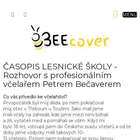
Přejít
na
NÁKUP
obsah
KOŠÍK
ČASOPIS LESNICKÉ ŠKOLY -
Rozhovor s profesionálním
včelařem Petrem Bečaverem
Co vás přivedlo ke včelařství?
Prvopočátek byl můj děda, po něm pokračoval
můj otec v Třebouni u Toužimi. Jako malí jsme
měli včely na zahradě, kde jsme mezi nimi běhali
a žili, vytáčeli med a pomáhali se vším. Když mi
bylo 18 let, vstoupil jsem do Českého svazu včelařů a od té
doby jsme vždycky měli takových 10-
15 včelstev. Potom jsem pokračoval se svou ženou