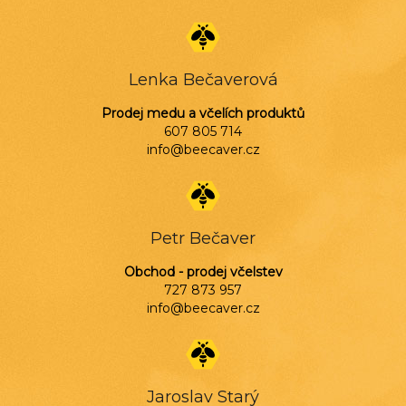
Z
á
p
a
Lenka Bečaverová
t
í
Prodej medu a včelích produktů
607 805 714
info@beecaver.cz
Petr Bečaver
Obchod - prodej včelstev
727 873 957
info@beecaver.cz
Jaroslav Starý