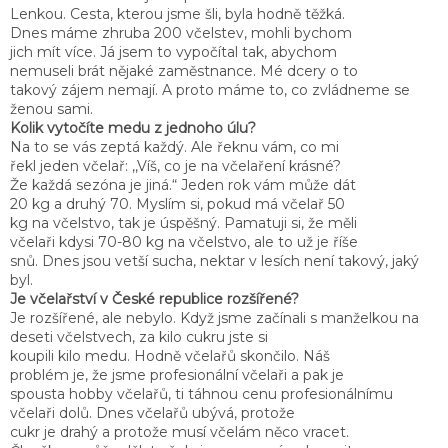
Lenkou. Cesta, kterou jsme šli, byla hodně těžká.
Dnes máme zhruba 200 včelstev, mohli bychom
jich mít více. Já jsem to vypočítal tak, abychom
nemuseli brát nějaké zaměstnance. Mé dcery o to
takový zájem nemají. A proto máme to, co zvládneme se
ženou sami.
Kolik vytočíte medu z jednoho úlu?
Na to se vás zeptá každý. Ale řeknu vám, co mi
řekl jeden včelař: ,,Víš, co je na včelaření krásné?
Že každá sezóna je jiná.“ Jeden rok vám může dát
20 kg a druhý 70. Myslím si, pokud má včelař 50
kg na včelstvo, tak je úspěšný. Pamatuji si, že měli
včelaři kdysi 70-80 kg na včelstvo, ale to už je říše
snů. Dnes jsou vetší sucha, nektar v lesích není takový, jaký
byl.
Je včelařství v České republice rozšířené?
Je rozšířené, ale nebylo. Když jsme začínali s manželkou na
deseti včelstvech, za kilo cukru jste si
koupili kilo medu. Hodně včelařů skončilo. Náš
problém je, že jsme profesionální včelaři a pak je
spousta hobby včelařů, ti táhnou cenu profesionálnímu
včelaři dolů. Dnes včelařů ubývá, protože
cukr je drahý a protože musí včelám něco vracet.