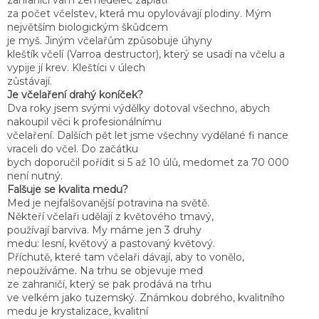
za počet včelstev, která mu opylovávají plodiny. Mým
největším biologickým škůdcem
je myš. Jiným včelařům způsobuje úhyny
kleštík včelí (Varroa destructor), který se usadí na včelu a
vypije jí krev. Kleštíci v úlech
zůstávají.
Je včelaření drahý koníček?
Dva roky jsem svými výdělky dotoval všechno, abych
nakoupil věci k profesionálnímu
včelaření. Dalších pět let jsme všechny vydělané fi nance
vraceli do včel. Do začátku
bych doporučil pořídit si 5 až 10 úlů, medomet za 70 000
není nutný.
Falšuje se kvalita medu?
Med je nejfalšovanější potravina na světě.
Někteří včelaři udělají z květového tmavý,
používají barviva. My máme jen 3 druhy
medu: lesní, květový a pastovaný květový.
Příchutě, které tam včelaři dávají, aby to vonělo,
nepoužíváme. Na trhu se objevuje med
ze zahraničí, který se pak prodává na trhu
ve velkém jako tuzemský. Známkou dobrého, kvalitního
medu je krystalizace, kvalitní