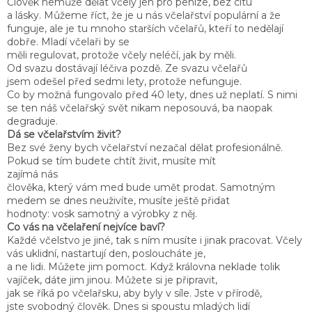
Člověk nemůže dělat včely jen pro peníze, bez citu
a lásky. Můžeme říct, že je u nás včelařství populární a že
funguje, ale je tu mnoho starších včelařů, kteří to nedělají
dobře. Mladí včelaři by se
měli regulovat, protože včely neléčí, jak by měli.
Od svazu dostávají léčiva pozdě. Ze svazu včelařů
jsem odešel před sedmi lety, protože nefunguje.
Co by možná fungovalo před 40 lety, dnes už neplatí. S nimi
se ten náš včelařský svět nikam neposouvá, ba naopak
degraduje.
Dá se včelařstvím živit?
Bez své ženy bych včelařství nezačal dělat profesionálně.
Pokud se tím budete chtít živit, musíte mít
zajímá nás
člověka, který vám med bude umět prodat. Samotným
medem se dnes neuživíte, musíte ještě přidat
hodnoty: vosk samotný a výrobky z něj.
Co vás na včelaření nejvíce baví?
Každé včelstvo je jiné, tak s ním musíte i jinak pracovat. Včely
vás uklidní, nastartují den, posloucháte je,
a ne lidi. Můžete jim pomoct. Když královna neklade tolik
vajíček, dáte jim jinou. Můžete si je připravit,
jak se říká po včelařsku, aby byly v síle. Jste v přírodě,
jste svobodný člověk. Dnes si spoustu mladých lidí