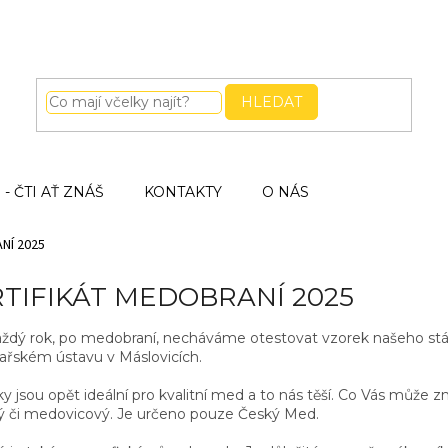
HLEDAT
- ČTI AŤ ZNÁŠ
KONTAKTY
O NÁS
NÍ 2025
TIFIKÁT MEDOBRANÍ 2025
aždý rok, po medobraní, necháváme otestovat vzorek našeho stá
lařském ústavu v Máslovicích.
y jsou opět ideální pro kvalitní med a to nás těší. Co Vás může z
ý či medovicový. Je určeno pouze Český Med.