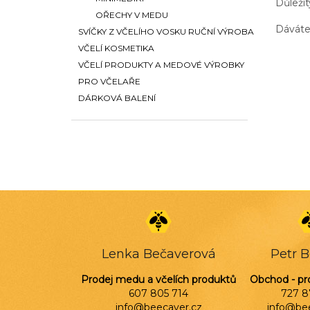
í
Důležit
p
OŘECHY V MEDU
Dáváte
a
SVÍČKY Z VČELÍHO VOSKU RUČNÍ VÝROBA
n
VČELÍ KOSMETIKA
e
VČELÍ PRODUKTY A MEDOVÉ VÝROBKY
l
PRO VČELAŘE
DÁRKOVÁ BALENÍ
Z
á
p
a
Lenka Bečaverová
Petr 
t
í
Prodej medu a včelích produktů
Obchod - pr
607 805 714
727 8
info@beecaver.cz
info@be