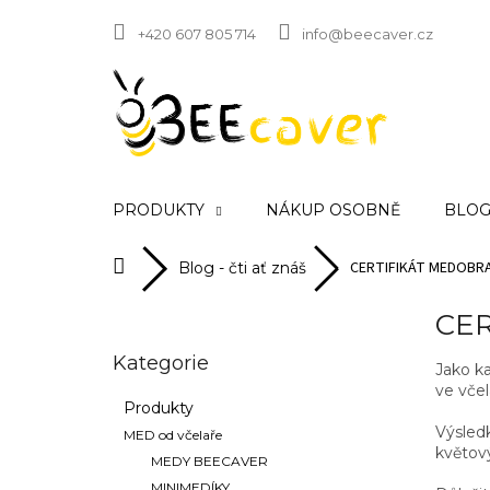
Přejít
na
+420 607 805 714
info@beecaver.cz
obsah
PRODUKTY
NÁKUP OSOBNĚ
BLOG 
CERTIFIKÁT MEDOBRA
Domů
Blog - čti ať znáš
P
CER
o
Přeskočit
s
Kategorie
kategorie
Jako k
t
ve vče
r
Produkty
a
Výsledk
MED od včelaře
n
květov
MEDY BEECAVER
n
MINIMEDÍKY