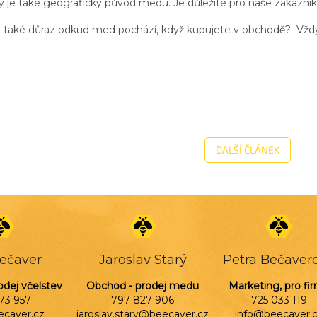
ý je také geografický původ medu. Je důležité pro naše zákazník
 také důraz odkud med pochází, když kupujete v obchodě? Vždy 
DALŠÍ ČLÁNEK
Bečaver
Jaroslav Starý
Petra Bečaver
odej včelstev
Obchod - prodej medu
Marketing, pro fi
73 957
797 827 906
725 033 119
ecaver.cz
jaroslav.stary@beecaver.cz
info@beecaver.