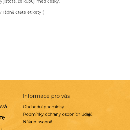
y jistota, že kupují med český.
řádně čtěte etikety :)
Informace pro vás
ová
Obchodní podmínky
Podmínky ochrany osobních údajů
rmy
Nákup osobně
cz