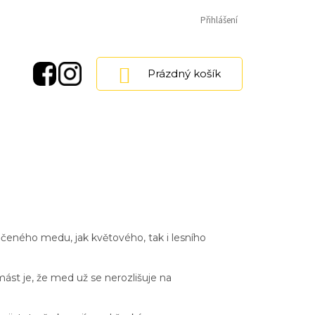
Přihlášení
NÁKUPNÍ
Prázdný košík
KOŠÍK
čeného medu, jak květového, tak i lesního
mást je, že med už se nerozlišuje na