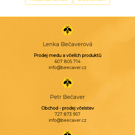
Z
á
p
a
Lenka Bečaverová
t
í
Prodej medu a včelích produktů
607 805 714
info@beecaver.cz
Petr Bečaver
Obchod - prodej včelstev
727 873 957
info@beecaver.cz