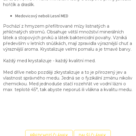
hořčík a draslík.
Medovicový neboli Lesní MED
Pochází z hmyzem přefiltrované mízy listnatých a
jehličnatých stromů. Obsahuje větší množství minerálních
látek a stopových prvků a látek baktericidní povahy. Vzniká
především v letních snůškách, mají zpravidla výraznější chuť a
výraznější aroma. Krystalizuje velmi pomalu a je tmavé barvy.
Každý med krystalizuje - každý kvalitní med.
Med dříve nebo později zkrystalizuje a to je přirozený jev a
vlastnost správného medu. Jedná se o fyzikální změnu nikoliv
chemickou. Med jednoduše stačí rozehřát ve vodní lázni o
max teplotě 45°, tak abyste neporuš ili vlákna a kvalitu medu.
PŘEDCHOZÍ ČLÁNEK
DALŠÍ ČLÁNEK