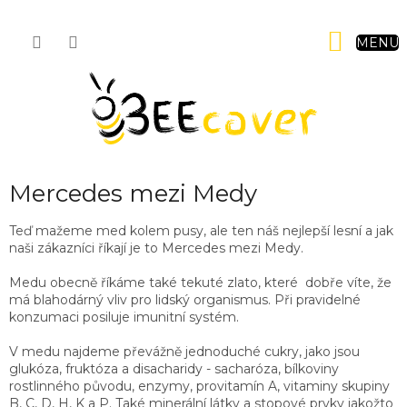
Přejít
na
NÁKUP
obsah
KOŠÍK
Mercedes mezi Medy
Teď mažeme med kolem pusy, ale ten náš nejlepší lesní a jak
naši zákazníci říkají je to Mercedes mezi Medy.
Medu obecně říkáme také tekuté zlato, které dobře víte, že
má blahodárný vliv pro lidský organismus. Při pravidelné
konzumaci posiluje imunitní systém.
V medu najdeme převážně jednoduché cukry, jako jsou
glukóza, fruktóza a disacharidy - sacharóza, bílkoviny
rostlinného původu, enzymy, provitamín A, vitaminy skupiny
B, C, D, H, K a P. Také minerální látky a stopové prvky jakožto