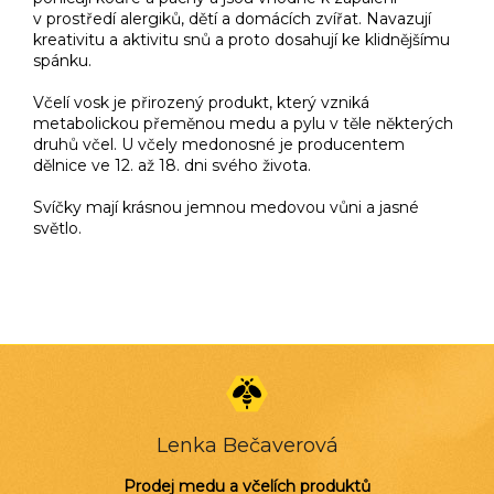
v prostředí alergiků, dětí a domácích zvířat. Navazují
kreativitu a aktivitu snů a proto dosahují ke klidnějšímu
spánku.
Včelí vosk je přirozený produkt, který vzniká
metabolickou přeměnou medu a pylu v těle některých
druhů včel. U včely medonosné je producentem
dělnice ve 12. až 18. dni svého života.
Svíčky mají krásnou jemnou medovou vůni a jasné
světlo.
Z
á
p
a
Lenka Bečaverová
t
í
Prodej medu a včelích produktů