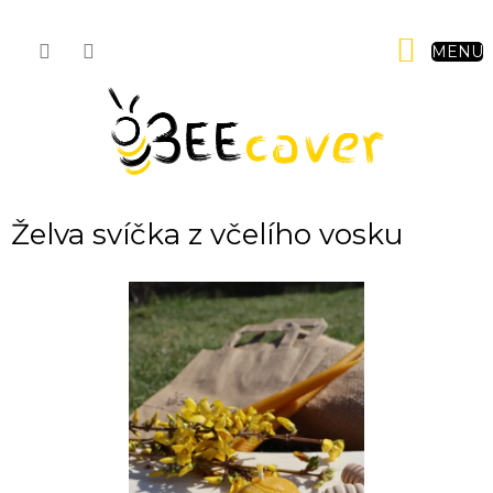
Přejít
na
NÁKUP
obsah
KOŠÍK
Želva svíčka z včelího vosku