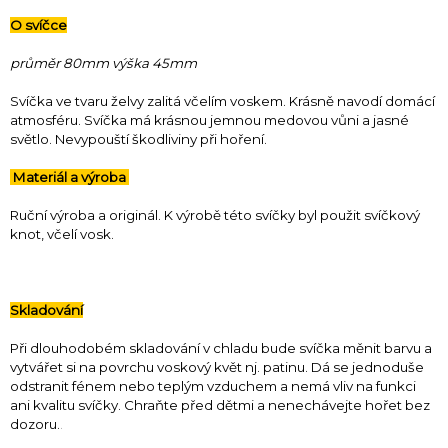
O svíčce
průměr 80mm výška 45mm
Svíčka ve tvaru želvy zalitá včelím voskem. Krásně navodí domácí
atmosféru. Svíčka má krásnou jemnou medovou vůni a jasné
světlo. Nevypouští škodliviny při hoření.
Materiál a výroba
Ruční výroba a originál. K výrobě této svíčky byl použit svíčkový
knot, včelí vosk.
Skladování
Při dlouhodobém skladování v chladu bude svíčka měnit barvu a
vytvářet si na povrchu voskový květ nj. patinu. Dá se jednoduše
odstranit fénem nebo teplým vzduchem a nemá vliv na funkci
ani kvalitu svíčky. Chraňte před dětmi a nenechávejte hořet bez
dozoru.
.