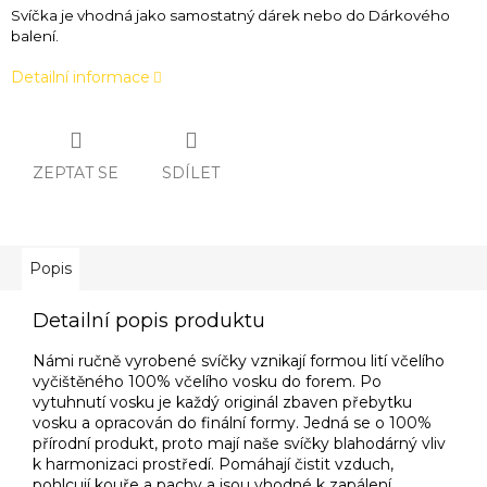
Svíčka je vhodná jako samostatný dárek nebo do Dárkového
balení.
Detailní informace
ZEPTAT SE
SDÍLET
Popis
Detailní popis produktu
Námi ručně vyrobené svíčky vznikají formou lití včelího
vyčištěného 100% včelího vosku do forem. Po
vytuhnutí vosku je každý originál zbaven přebytku
vosku a opracován do finální formy. Jedná se o 100%
přírodní produkt, proto mají naše svíčky blahodárný vliv
k harmonizaci prostředí. Pomáhají čistit vzduch,
pohlcují kouře a pachy a jsou vhodné k zapálení