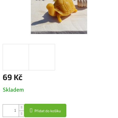
69 Kč
Měrná
Skladem
cena:
Přidat do košíku